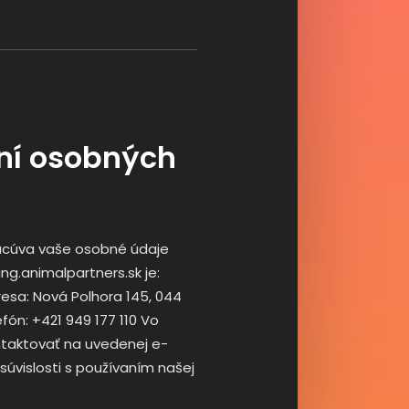
ní osobných
racúva vaše osobné údaje
g.animalpartners.sk je:
esa: Nová Polhora 145, 044
fón: +421 949 177 110 Vo
taktovať na uvedenej e-
úvislosti s používaním našej