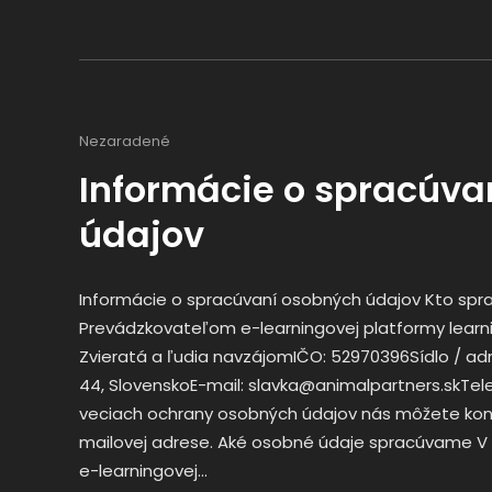
Nezaradené
Informácie o spracúva
údajov
Informácie o spracúvaní osobných údajov Kto sp
Prevádzkovateľom e-learningovej platformy learnin
Zvieratá a ľudia navzájomIČO: 52970396Sídlo / adr
44, SlovenskoE-mail: slavka@animalpartners.skTele
veciach ochrany osobných údajov nás môžete kon
mailovej adrese. Aké osobné údaje spracúvame V s
e-learningovej…