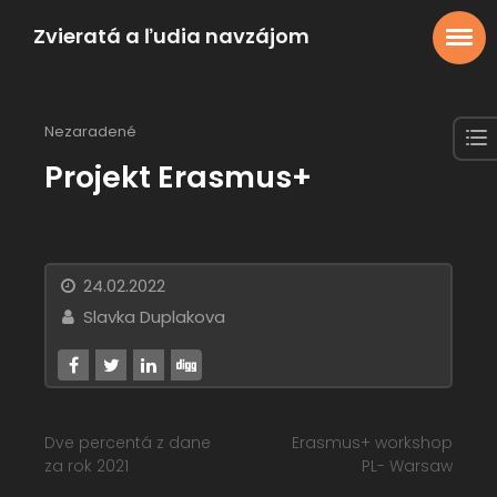
Zvieratá a ľudia navzájom
Nezaradené
Projekt Erasmus+
24.02.2022
Slavka Duplakova
Dve percentá z dane
Erasmus+ workshop
za rok 2021
PL- Warsaw