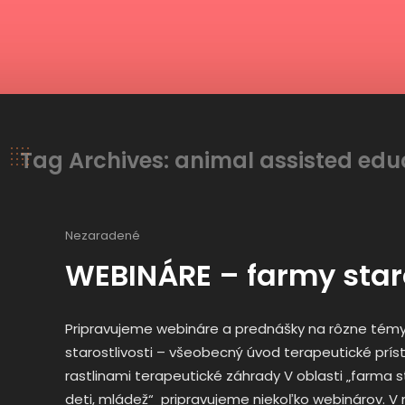
Tag Archives: animal assisted edu
Nezaradené
WEBINÁRE – farmy staro
Pripravujeme webináre a prednášky na rôzne tém
starostlivosti – všeobecný úvod terapeutické prís
rastlinami terapeutické záhrady V oblasti „farma sta
deti, mládež“ pripravujeme niekoľko webinárov. V