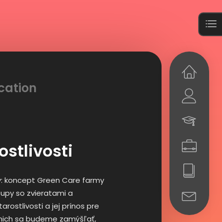
cation
stlivosti
y: koncept Green Care farmy
tupy so zvieratami a
rostlivosti a jej prínos pre
 nich sa budeme zamýšľať,