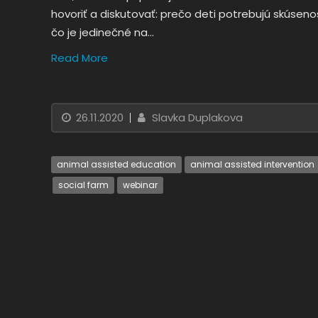
hovoriť a diskutovať: prečo deti potrebujú skúsenos
čo je jedinečné na…
Read More
26.11.2020
Slavka Duplakova
animal assisted education
animal assisted intervention
social farm
webinar