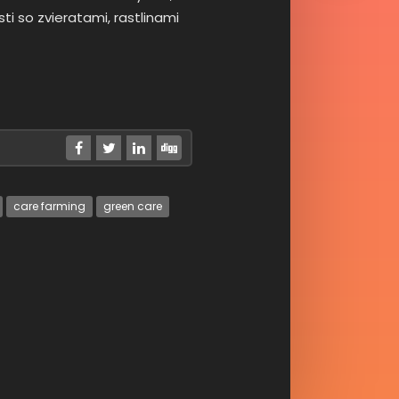
ti so zvieratami, rastlinami
care farming
green care